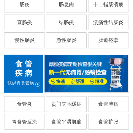
肠炎
肠息肉
十二指肠溃疡
直肠炎
结肠炎
溃疡性结肠炎
慢性肠炎
急性肠炎
肠道痉挛
食 管
疾 病
认识胃食管病
食管炎
贲门失驰缓症
食管溃疡
胃食管反流
食管平滑肌瘤
食管扩张