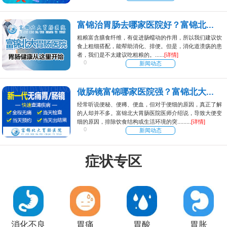
富锦治胃肠去哪家医院好？富锦北...
粗粮富含膳食纤维，有促进肠蠕动的作用，所以我们建议饮
食上粗细搭配，能帮助消化、排便。但是，消化道溃疡的患
者，我们是不太建议吃粗粮的。......
[详情]
0
新闻动态
做肠镜富锦哪家医院强？富锦北大...
经常听说便秘、便稀、便血，但对于便细的原因，真正了解
的人却并不多。富锦北大胃肠医院医师介绍说，导致大便变
细的原因，排除饮食结构或生活环境的突.........
[详情]
0
新闻动态
症状专区
消化不良
胃痛
胃酸
胃胀