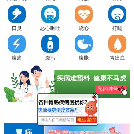
口臭
恶心呕吐
烧心
打嗝
腹痛
腹泻
腹胀
胃出血
疾病难预料 健康不马虎
预约挂号
x
疾病专区
胃 病