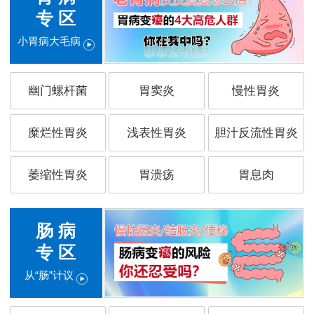
专 区
小胃病大毛病
幽门螺杆菌
胃窦炎
慢性胃炎
糜烂性胃炎
浅表性胃炎
胆汁反流性胃炎
萎缩性胃炎
胃溃疡
胃息肉
肠 病
专 区
从“肠”计议