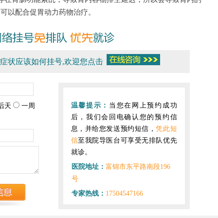
，可以配合促胃动力药物治疗。
症状应该如何挂号,欢迎您点击
温馨提示：
当您在网上预约成功
后天
一周
后，我们会回电确认您的预约信
息，并给您发送预约短信，
凭此短
信
至我院导医台可享受无排队优先
就诊。
医院地址：
富锦市东平路南段196
号
专家热线：
17504547166