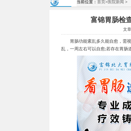
当前位置：
首页
>
医院新闻
>
富锦胃肠检
文
胃肠功能紊乱多久能自愈，需视具
乱，一周左右可以自愈;若存在胃肠