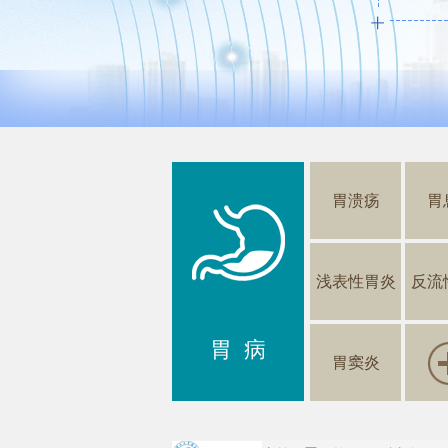
胃溃疡
胃
浅表性胃炎
反流
胃 病
胃窦炎