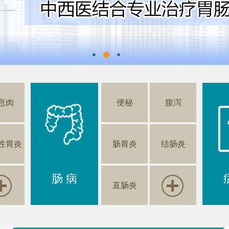
息肉
便秘
腹泻
性胃炎
肠胃炎
结肠炎
肠 病
直肠炎