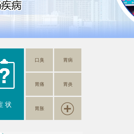
口臭
胃病
胃痛
胃炎
症 状
胃胀