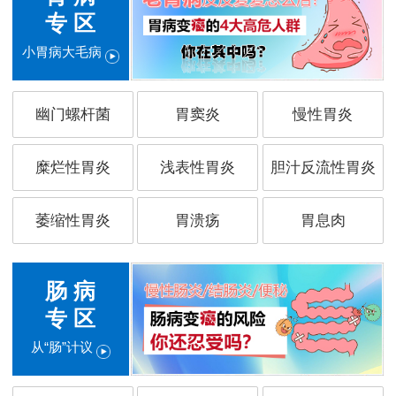
专 区
小胃病大毛病
幽门螺杆菌
胃窦炎
慢性胃炎
糜烂性胃炎
浅表性胃炎
胆汁反流性胃炎
萎缩性胃炎
胃溃疡
胃息肉
肠 病
专 区
从“肠”计议