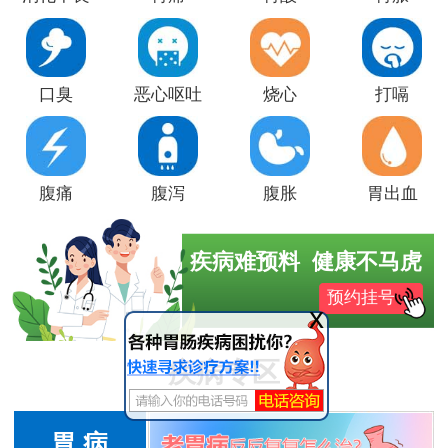
口臭
恶心呕吐
烧心
打嗝
腹痛
腹泻
腹胀
胃出血
疾病难预料 健康不马虎
预约挂号
x
疾病专区
胃 病