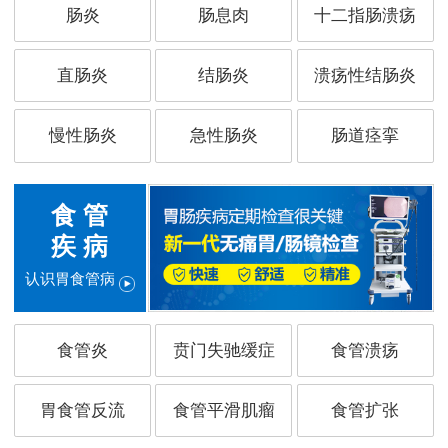
肠炎
肠息肉
十二指肠溃疡
直肠炎
结肠炎
溃疡性结肠炎
慢性肠炎
急性肠炎
肠道痉挛
食 管
疾 病
认识胃食管病
食管炎
贲门失驰缓症
食管溃疡
胃食管反流
食管平滑肌瘤
食管扩张