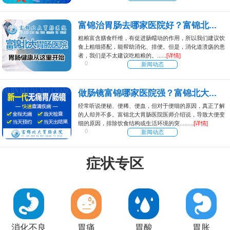
富锦治胃肠去哪家医院好？富锦北...
粗粮富含膳食纤维，有促进肠蠕动的作用，所以我们建议饮
食上粗细搭配，能帮助消化、排便。但是，消化道溃疡的患
者，我们是不太建议吃粗粮的。......
[详情]
0
新闻动态
做肠镜富锦哪家医院强？富锦北大...
经常听说便秘、便稀、便血，但对于便细的原因，真正了解
的人却并不多。富锦北大胃肠医院医师介绍说，导致大便变
细的原因，排除饮食结构或生活环境的突.........
[详情]
0
新闻动态
症状专区
消化不良
胃痛
胃酸
胃胀