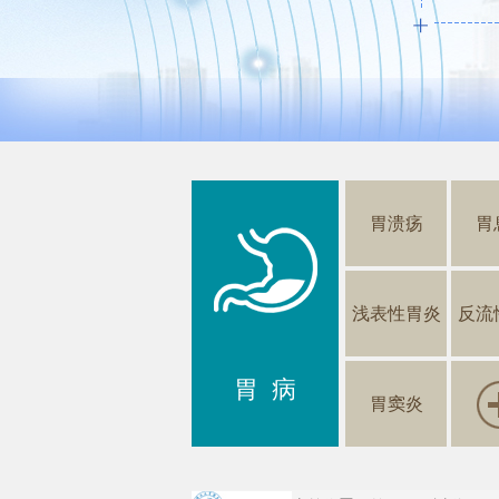
胃溃疡
胃
浅表性胃炎
反流
胃 病
胃窦炎