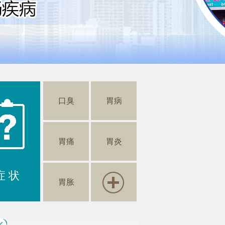
口臭
胃病
胃痛
胃炎
症 状
胃胀