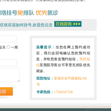
症状应该如何挂号,欢迎您点击
温馨提示：
当您在网上预约成功
后天
一周
后，我们会回电确认您的预约信
息，并给您发送预约短信，
凭此短
信
至我院导医台可享受无排队优先
就诊。
医院地址：
富锦市东平路南段196
号
专家热线：
17504547166