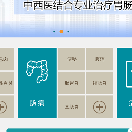
息肉
便秘
腹泻
性胃炎
肠胃炎
结肠炎
肠 病
直肠炎