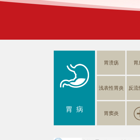
胃溃疡
胃
浅表性胃炎
反流
胃 病
胃窦炎