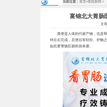
当前位置：
首页
>
医院新闻
>
富锦北大胃肠
文
粪便是人体的代谢产物，也是帮助
钟左右完成，且便后有轻松、舒畅
如此要警惕肛肠疾病来袭。