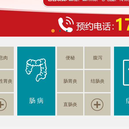
息肉
便秘
腹泻
性胃炎
肠胃炎
结肠炎
肠 病
直肠炎