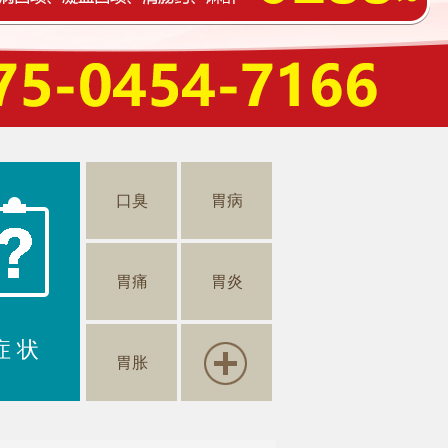
口臭
胃病
胃痛
胃炎
症 状
胃胀