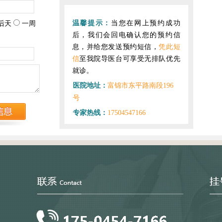
温馨提示：
当您在网上预约成功
后天
一周
后，我们会回电确认您的预约信
息，并给您发送预约短信，
凭此短
信
至我院导医台可享受无排队优先
就诊。
医院地址：
富锦市东平路南段196
号
专家热线：
17504547166