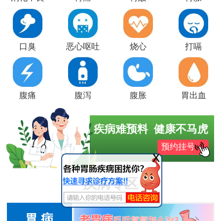
口臭
恶心呕吐
烧心
打嗝
腹痛
腹泻
腹胀
胃出血
疾病难预料 健康不马虎
预约挂号
x
疾病专区
胃 病