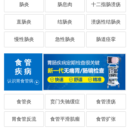
肠炎
肠息肉
十二指肠溃疡
直肠炎
结肠炎
溃疡性结肠炎
慢性肠炎
急性肠炎
肠道痉挛
食 管
疾 病
认识胃食管病
食管炎
贲门失驰缓症
食管溃疡
胃食管反流
食管平滑肌瘤
食管扩张