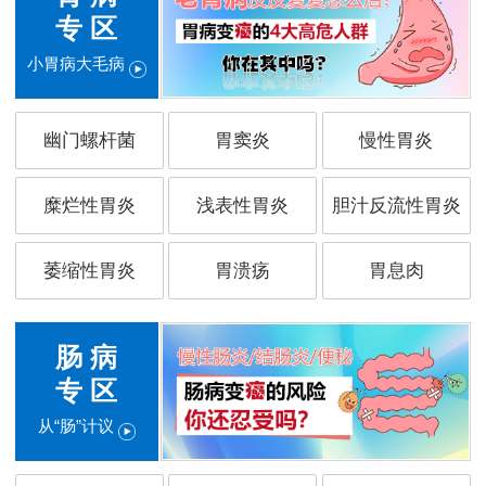
专 区
小胃病大毛病
幽门螺杆菌
胃窦炎
慢性胃炎
糜烂性胃炎
浅表性胃炎
胆汁反流性胃炎
萎缩性胃炎
胃溃疡
胃息肉
肠 病
专 区
从“肠”计议