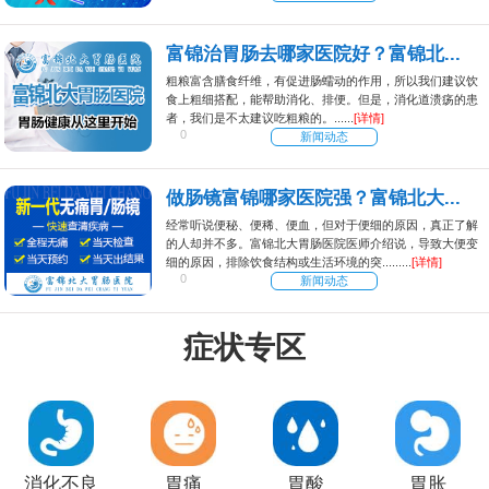
富锦治胃肠去哪家医院好？富锦北...
粗粮富含膳食纤维，有促进肠蠕动的作用，所以我们建议饮
食上粗细搭配，能帮助消化、排便。但是，消化道溃疡的患
者，我们是不太建议吃粗粮的。......
[详情]
0
新闻动态
做肠镜富锦哪家医院强？富锦北大...
经常听说便秘、便稀、便血，但对于便细的原因，真正了解
的人却并不多。富锦北大胃肠医院医师介绍说，导致大便变
细的原因，排除饮食结构或生活环境的突.........
[详情]
0
新闻动态
症状专区
消化不良
胃痛
胃酸
胃胀