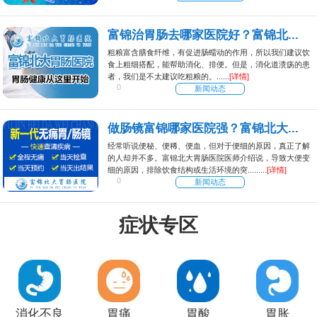
富锦治胃肠去哪家医院好？富锦北...
粗粮富含膳食纤维，有促进肠蠕动的作用，所以我们建议饮
食上粗细搭配，能帮助消化、排便。但是，消化道溃疡的患
者，我们是不太建议吃粗粮的。......
[详情]
0
新闻动态
做肠镜富锦哪家医院强？富锦北大...
经常听说便秘、便稀、便血，但对于便细的原因，真正了解
的人却并不多。富锦北大胃肠医院医师介绍说，导致大便变
细的原因，排除饮食结构或生活环境的突.........
[详情]
0
新闻动态
症状专区
消化不良
胃痛
胃酸
胃胀