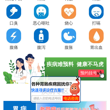
口臭
恶心呕吐
烧心
打嗝
腹痛
腹泻
腹胀
胃出血
疾病难预料 健康不马虎
预约挂号
x
疾病专区
胃 病