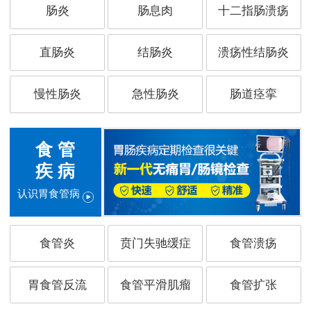
肠炎
肠息肉
十二指肠溃疡
直肠炎
结肠炎
溃疡性结肠炎
慢性肠炎
急性肠炎
肠道痉挛
食 管
疾 病
认识胃食管病
食管炎
贲门失驰缓症
食管溃疡
胃食管反流
食管平滑肌瘤
食管扩张