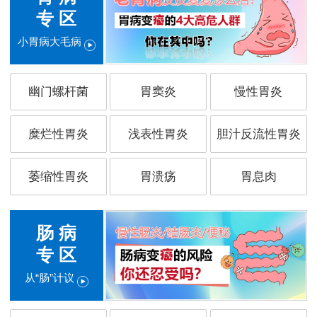
专 区
小胃病大毛病
幽门螺杆菌
胃窦炎
慢性胃炎
糜烂性胃炎
浅表性胃炎
胆汁反流性胃炎
萎缩性胃炎
胃溃疡
胃息肉
肠 病
专 区
从“肠”计议