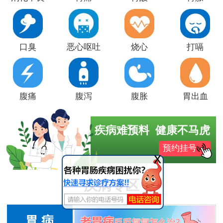
口臭
恶心呕吐
烧心
打嗝
腹痛
腹泻
腹胀
胃出血
疾病难预料 健康不马虎
预约挂号
x
疾病专区
胃 病