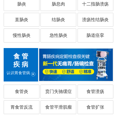
肠炎
肠息肉
十二指肠溃疡
直肠炎
结肠炎
溃疡性结肠炎
慢性肠炎
急性肠炎
肠道痉挛
食 管
疾 病
认识胃食管病
食管炎
贲门失驰缓症
食管溃疡
胃食管反流
食管平滑肌瘤
食管扩张