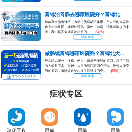
富锦治胃肠去哪家医院好？富锦北...
粗粮富含膳食纤维，有促进肠蠕动的作用，所以我们建议饮
食上粗细搭配，能帮助消化、排便。但是，消化道溃疡的患
者，我们是不太建议吃粗粮的。......
[详情]
0
新闻动态
做肠镜富锦哪家医院强？富锦北大...
经常听说便秘、便稀、便血，但对于便细的原因，真正了解
的人却并不多。富锦北大胃肠医院医师介绍说，导致大便变
细的原因，排除饮食结构或生活环境的突.........
[详情]
0
新闻动态
症状专区
消化不良
胃痛
胃酸
胃胀