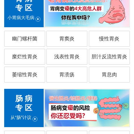
专 区
小胃病大毛病
幽门螺杆菌
胃窦炎
慢性胃炎
糜烂性胃炎
浅表性胃炎
胆汁反流性胃炎
萎缩性胃炎
胃溃疡
胃息肉
肠 病
专 区
从“肠”计议